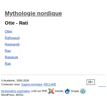
Mythologie nordique
Otte - Rati
Otter
Rafnagud
Ragnarök
Ran
Ratatosk
Rati
© Academic, 2000-2026
18+
Contactez-nous:
Support technique
,
RÉCLAME
Dictionnaires exportation
, créé sur PHP,
Joomla,
Drupal,
WordPress, MODx.